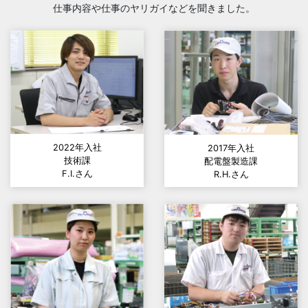
仕事内容や仕事のヤリガイなどを聞きました。
2022年入社
2017年入社
技術課
配電盤製造課
F.I.さん
R.H.さん