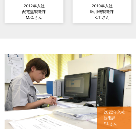
2012年入社
2019年入社
配電盤製造課
医用機製造課
M.O.さん
K.T.さん
2022年入社
技術課
F.I.さん